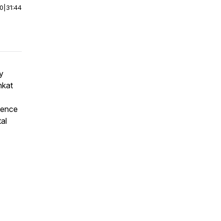
00
|
31:44
y
nkat
Bence
al