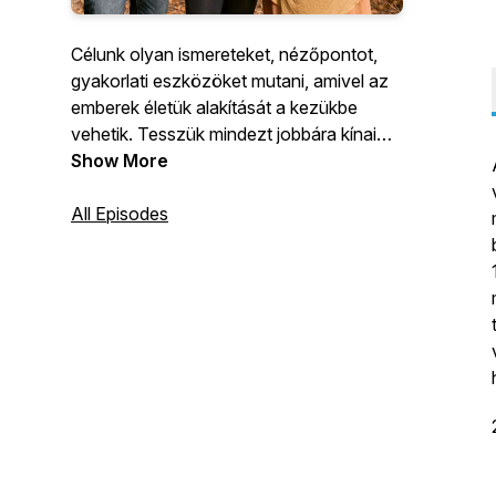
Célunk olyan ismereteket, nézőpontot,
gyakorlati eszközöket mutani, amivel az
emberek életük alakítását a kezükbe
vehetik. Tesszük mindezt jobbára kínai
metafizikai eszközök segítségével (Öt
Show More
Elem, Négy Pilléres Sorsfejtés, Qi Men
Dun Jia, stb) és a harmóniára törekvés
All Episodes
taoista hátterével :)