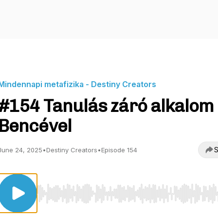
Mindennapi metafizika - Destiny Creators
#154 Tanulás záró alkalom
Bencével
S
June 24, 2025
•
Destiny Creators
•
Episode 154
Use Left/Right to seek, Home/End to jump to start o