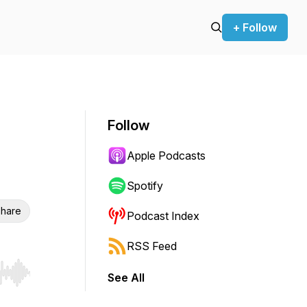
+ Follow
Follow
Apple Podcasts
Spotify
hare
Podcast Index
RSS Feed
See All
r end. Hold shift to jump forward or backward.